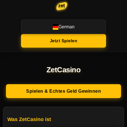
German
Jetzt Spielen
ZetCasino
Spielen & Echtes Geld Gewinnen
Was ZetCasino ist