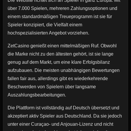
Die Website richtet sich an Spieler in ganz Europa. Mit
über 7.000 Spielen, mehreren Zahlungsoptionen und
einem standardmäßigen Treueprogramm ist sie für
Spieler konzipiert, die Vielfalt einem
hochspezialisierten Angebot vorziehen.
ZetCasino genießt einen mittelmäßigen Ruf. Obwohl
die Marke nicht zu den ältesten gehört, ist sie lange
genug auf dem Markt, um eine klare Erfolgsbilanz
aufzubauen. Die meisten unabhängigen Bewertungen
fallen fair aus, allerdings gibt es wiederkehrende
Beschwerden von Spielern über langsame
Auszahlungsbearbeitungen.
Die Plattform ist vollständig auf Deutsch übersetzt und
akzeptiert aktiv Spieler aus Deutschland. Da sie jedoch
unter einer Curaçao- und Anjouan-Lizenz und nicht