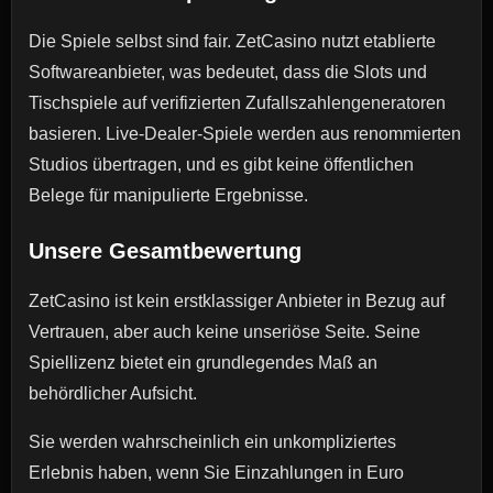
Die Spiele selbst sind fair. ZetCasino nutzt etablierte
Softwareanbieter, was bedeutet, dass die Slots und
Tischspiele auf verifizierten Zufallszahlengeneratoren
basieren. Live-Dealer-Spiele werden aus renommierten
Studios übertragen, und es gibt keine öffentlichen
Belege für manipulierte Ergebnisse.
Unsere Gesamtbewertung
ZetCasino ist kein erstklassiger Anbieter in Bezug auf
Vertrauen, aber auch keine unseriöse Seite. Seine
Spiellizenz bietet ein grundlegendes Maß an
behördlicher Aufsicht.
Sie werden wahrscheinlich ein unkompliziertes
Erlebnis haben, wenn Sie Einzahlungen in Euro