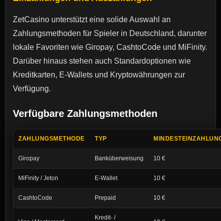
ZetCasino unterstützt eine solide Auswahl an
Zahlungsmethoden für Spieler in Deutschland, darunter
lokale Favoriten wie Giropay, CashtoCode und MiFinity.
Darüber hinaus stehen auch Standardoptionen wie
Kreditkarten, E-Wallets und Kryptowährungen zur
Verfügung.
Verfügbare Zahlungsmethoden
ZAHLUNGSMETHODE
TYP
MINDESTEINZAHLUN
Giropay
Banküberweisung
10 €
MiFinity / Jeton
E-Wallet
10 €
CashtoCode
Prepaid
10 €
Kredit- /