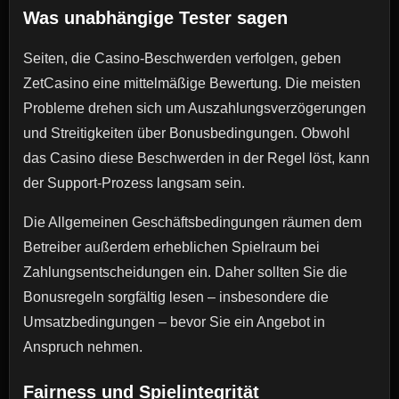
Was unabhängige Tester sagen
Seiten, die Casino-Beschwerden verfolgen, geben
ZetCasino eine mittelmäßige Bewertung. Die meisten
Probleme drehen sich um Auszahlungsverzögerungen
und Streitigkeiten über Bonusbedingungen. Obwohl
das Casino diese Beschwerden in der Regel löst, kann
der Support-Prozess langsam sein.
Die Allgemeinen Geschäftsbedingungen räumen dem
Betreiber außerdem erheblichen Spielraum bei
Zahlungsentscheidungen ein. Daher sollten Sie die
Bonusregeln sorgfältig lesen – insbesondere die
Umsatzbedingungen – bevor Sie ein Angebot in
Anspruch nehmen.
Fairness und Spielintegrität