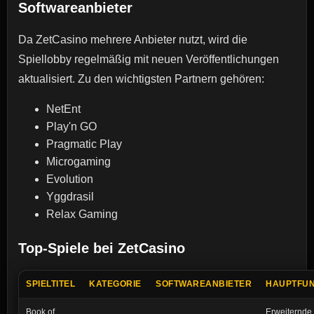
Softwareanbieter
Da ZetCasino mehrere Anbieter nutzt, wird die
Spiellobby regelmäßig mit neuen Veröffentlichungen
aktualisiert. Zu den wichtigsten Partnern gehören:
NetEnt
Play'n GO
Pragmatic Play
Microgaming
Evolution
Yggdrasil
Relax Gaming
Top-Spiele bei ZetCasino
SPIELTITEL
KATEGORIE
SOFTWAREANBIETER
HAUPTFUN
Book of
Erweiternde