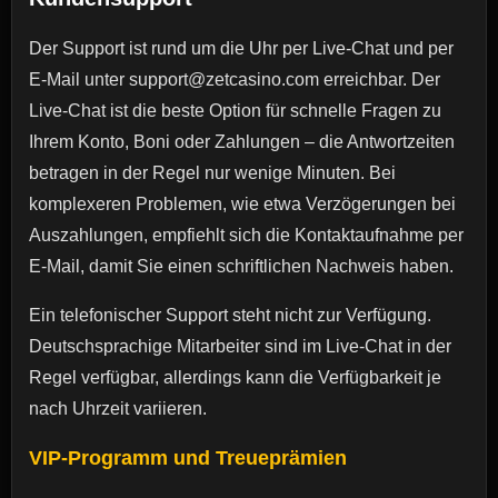
Der Support ist rund um die Uhr per Live-Chat und per
E-Mail unter
support@zetcasino.com
erreichbar. Der
Live-Chat ist die beste Option für schnelle Fragen zu
Ihrem Konto, Boni oder Zahlungen – die Antwortzeiten
betragen in der Regel nur wenige Minuten. Bei
komplexeren Problemen, wie etwa Verzögerungen bei
Auszahlungen, empfiehlt sich die Kontaktaufnahme per
E-Mail, damit Sie einen schriftlichen Nachweis haben.
Ein telefonischer Support steht nicht zur Verfügung.
Deutschsprachige Mitarbeiter sind im Live-Chat in der
Regel verfügbar, allerdings kann die Verfügbarkeit je
nach Uhrzeit variieren.
VIP-Programm und Treueprämien