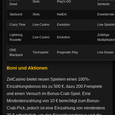
Slots
Play'n GO
Dead
Symbole
Starburst
Slots
NetEnt
Erweiternde
Crazy Time
Live-Casino
Evolution
Live-Spiels
Lightning
Zufällige
Live-Casino
Evolution
Roulette
Multiplikato
ONE
Tischspiele
Pragmatic Play
Live-Dealer
Blackjack
Boni und Aktionen
ZetCasino bietet neuen Spielern einen 100%-
Einzahlungsbonus bis zu 500 €, dazu 200 Freispiele
und einen Versuch im Bonus-Crab-Spiel. Eine
Mindesteinzahlung von 10 € berechtigt zum Bonus-
Crab-Pick, jedoch ist eine Einzahlung von mindestens