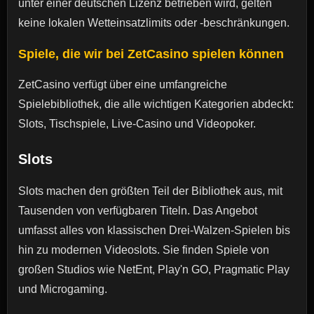
unter einer deutschen Lizenz betrieben wird, gelten
keine lokalen Wetteinsatzlimits oder -beschränkungen.
Spiele, die wir bei ZetCasino spielen können
ZetCasino verfügt über eine umfangreiche
Spielebibliothek, die alle wichtigen Kategorien abdeckt:
Slots, Tischspiele, Live-Casino und Videopoker.
Slots
Slots machen den größten Teil der Bibliothek aus, mit
Tausenden von verfügbaren Titeln. Das Angebot
umfasst alles von klassischen Drei-Walzen-Spielen bis
hin zu modernen Videoslots. Sie finden Spiele von
großen Studios wie NetEnt, Play'n GO, Pragmatic Play
und Microgaming.